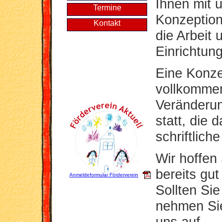
Ihnen mit 
Termine
Konzeption 
Kontakt
die Arbeit 
Einrichtun
Eine Konzep
vollkommen 
Veränderun
statt, die 
schriftlich
Wir hoffen
bereits gut
Anmeldeformular Förderverein
Sollten Si
nehmen Sie 
uns auf.