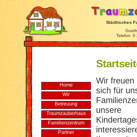
Städtisches F
Goeth
Telefon: 0
Startsei
Wir freuen
Home
sich für un
Wir
Familienze
Betreuung
unsere
Traumzauberhaus
Kindertage
Familienzentrum
interessie
Partner