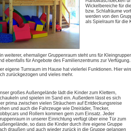
Handwaschbecken und 
Wickelbereiche für di
bzw. Schlafräume vor
werden von den Grup
als Spielraum für die 
in weiterer, ehemaliger Gruppenraum steht uns für Kleingruppena
nd ebenfalls für Angebote des Familienzentrums zur Verfügung.
er eigene Turnraum im Hause hat vielerlei Funktionen. Hier wird
ich zurückgezogen und vieles mehr.
nser großes Außengelände lädt die Kinder zum Klettern,
chaukeln und spielen im Sand ein. Außerdem lässt es sich
ier prima zwischen vielen Sträuchern auf Entdeckungsreise
ehen und auch die Fahrzeuge wie Dreiräder, Trecker,
obbycars und Rollern kommen gern zum Einsatz. Jeder
ruppenraum in unserer Einrichtung verfügt über eine Tür zum
ußengelände, so dass die Kinder durch ihre eigene Gruppe
ach draußen und auch wieder zurück in die Gruppe gelangen