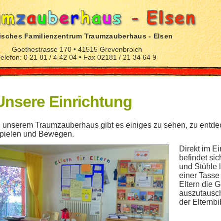
isches Familienzentrum Traumzauberhaus - Elsen
Goethestrasse 170 • 41515 Grevenbroich
Telefon: 0 21 81 / 4 42 04 • Fax 02181 / 21 34 64 9
Unsere Einrichtung
n unserem Traumzauberhaus gibt es einiges zu sehen, zu entdec
pielen und Bewegen.
Direkt im E
befindet sic
und Stühle 
einer Tasse 
Eltern die 
auszutausch
der Elternbi