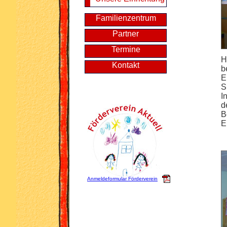
Familienzentrum
Partner
Termine
H
Kontakt
b
E
S
I
d
B
E
Anmeldeformular Förderverein