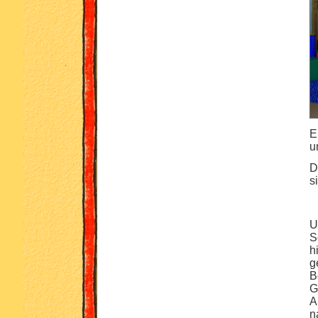
E
u
D
s
U
S
h
g
B
G
A
n