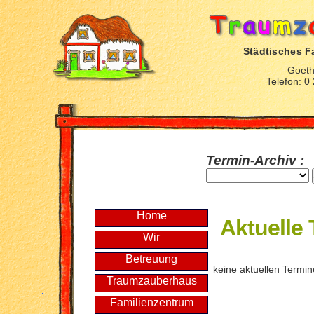
Städtisches F
Goeth
Telefon: 0
Termin-Archiv :
Home
Aktuelle
Wir
Betreuung
keine aktuellen Termi
Traumzauberhaus
Familienzentrum